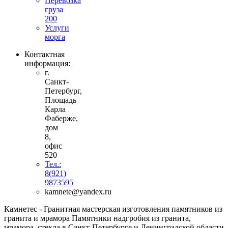
Перевозка
груза
200
Услуги
морга
Контактная
информация:
г.
Санкт-
Петербург,
Площадь
Карла
Фаберже,
дом
8,
офис
520
Тел.:
8(921)
9873595
kamnete@yandex.ru
Камнетес - Гранитная мастерская изготовления памятников из
гранита и мрамора Памятники надгробия из гранита,
мрамора, стекла в Санкт-Петербурге и Ленинградской области