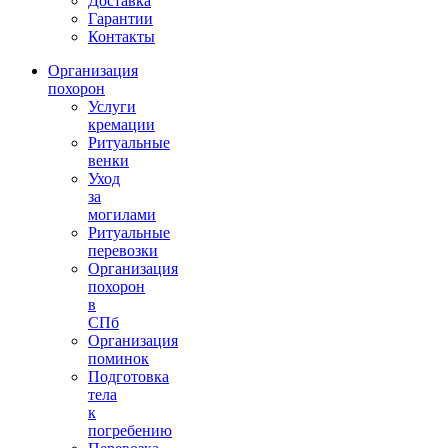
Доставка
Гарантии
Контакты
Организация
похорон
Услуги
кремации
Ритуальные
венки
Уход
за
могилами
Ритуальные
перевозки
Организация
похорон
в
СПб
Организация
поминок
Подготовка
тела
к
погребению