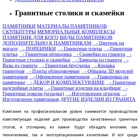
Гранитные столики и скамейки
ПАМЯТНИКИ
МАТЕРИАЛЫ ПАМЯТНИКОВ
СКУЛЬПТУРЫ
МЕМОРИАЛЬНЫЕ КОМПЛЕКСЫ
ПАМЯТНИК ДЛЯ КОГО
ВИДЫ ПАМЯТНИКОВ
ДОПОЛНИТЕЛЬНО К ПАМЯТНИКАМ
- Цветник на
могилу
- ПОРЕБРИКИ
- Гранитные плиты
- Гранитная
плитка
- Гранитная облицовка
- Скамейки из гранита
-
Гранитные столики и скамейки
- Лампады из гранита
-
Вазы из гранита
- Гранитная брусчатка
- Крошка
гранитная
- Плиты облицовочные
- Образцы 3D моделей
памятников
- Оформление памятников
- Гравировка на
памятнике
- ДЕКОР И КОМПЛЕКТУЮЩИЕ
- Гранитные
надгробные плиты
- Гранитные изделия на кладбище
-
Гранитные цоколи (оградки)
- Изготовление оградок
-
Изготовление памятников
ДРУГИЕ ИЗДЕЛИЯ ИЗ ГРАНИТА
Компания на профессиональном уровне занимается производством
комплектующих изделий для производства качественных гранитных
столов, и столешниц из камня: будут обладать многими, как
техническими, так и эксплуатационными качествами. И вот среди