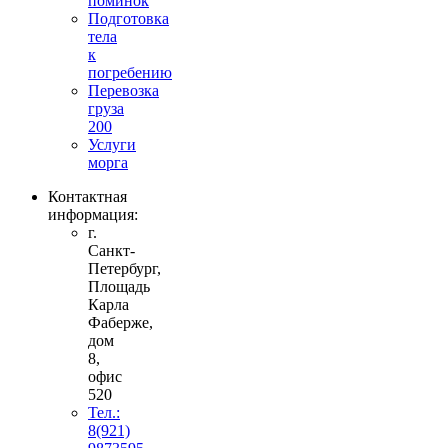
поминок
Подготовка
тела
к
погребению
Перевозка
груза
200
Услуги
морга
Контактная
информация:
г.
Санкт-
Петербург,
Площадь
Карла
Фаберже,
дом
8,
офис
520
Тел.:
8(921)