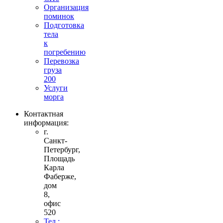
Организация
поминок
Подготовка
тела
к
погребению
Перевозка
груза
200
Услуги
морга
Контактная
информация:
г.
Санкт-
Петербург,
Площадь
Карла
Фаберже,
дом
8,
офис
520
Тел.: