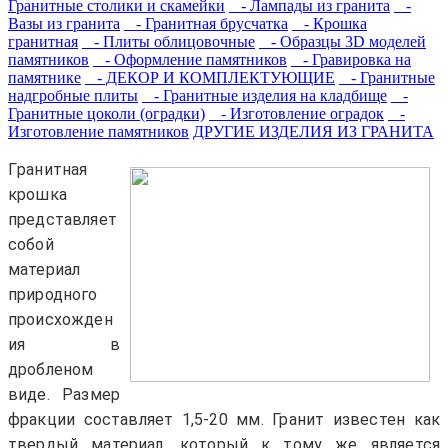
Гранитные столики и скамейки
- Лампады из гранита
-
Вазы из гранита
- Гранитная брусчатка
- Крошка
гранитная
- Плиты облицовочные
- Образцы 3D моделей
памятников
- Оформление памятников
- Гравировка на
памятнике
- ДЕКОР И КОМПЛЕКТУЮЩИЕ
- Гранитные
надгробные плиты
- Гранитные изделия на кладбище
-
Гранитные цоколи (оградки)
- Изготовление оградок
-
Изготовление памятников
ДРУГИЕ ИЗДЕЛИЯ ИЗ ГРАНИТА
Г
ранитная
крошка
представляет
собой
материал
природного
происхожден
ия в
дробленом
виде. Размер
фракции составляет 1,5-20 мм. Гранит известен как
твердый материал, который к тому же является