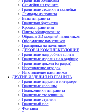
Гранитная облицовка
Скамейки из гранита
Гранитные столики и скамейки
Лампады из гранита
Вазы из гранита
Гранитная брусчатка
Крошка гранитная
Плиты облицовочные
Образцы 3D моделей памятников
Оформление памятников
Гравировка на памятнике
ДЕКОР И КОМПЛЕКТУЮЩИЕ
Гранитные надгробные плиты
Гранитные изделия на кладбище
Гранитные цоколи (оградки)
Изготовление оградок
Изготовление памятников
ДРУГИЕ ИЗДЕЛИЯ ИЗ ГРАНИТА
Гранитные изделия в интерьере
Гранитные колонны
Подоконники из гранита
Гранитные столешницы
Гранитные ступени
Гранитный пол
Фонтаны