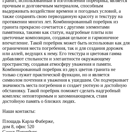
Гранит, использованный в изготовлении поребрика, является
прочным и долговечным материалом, способным
выдерживать воздействие времени и погодных условий, а
также сохранять свою первозданную красоту и текстуру на
протяжении многих лет. Комбинированный поребрик из
гранита прекрасно сочетается с другими элементами
памятника, такими как статуи, надгробные плиты или
цветочные композиции, создавая цельное и гармоничное
впечатление. Такой поребрик может быть использован как для
ограничения места погребения, так и для создания дорожек
или аллей, ведущих к нему. Его текстура и цветовая гамма
добавляют стильности и элегантности окружающему
пространству, создавая атмосферу уважения и памяти.
Комбинированный поребрик из двух цветов гранита не
только служит практической функции, но и является
символом почтения и уважения к ушедшим. Он подчеркивает
значимость места погребения и создает уютную и достойную
обстановку. Такой поребрик поможет сделать надгробный
комплекс неповторимым и запоминающимся, ставя
достойную память о близких людях.
Наши контакты:
Площадь Карла Фаберже,
дом 8, офис 520
Санкт-Петербург