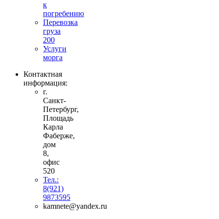
к
погребению
Перевозка
груза
200
Услуги
морга
Контактная
информация:
г.
Санкт-
Петербург,
Площадь
Карла
Фаберже,
дом
8,
офис
520
Тел.:
8(921)
9873595
kamnete@yandex.ru