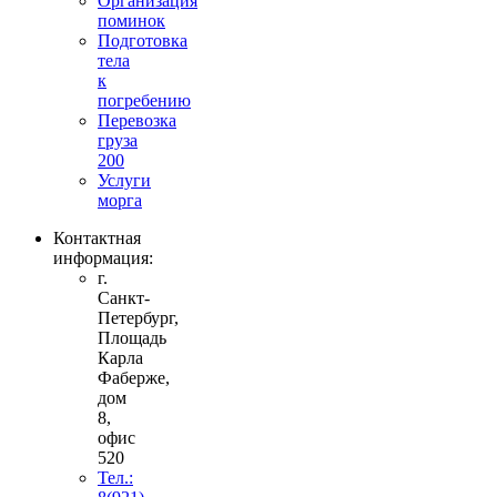
Организация
поминок
Подготовка
тела
к
погребению
Перевозка
груза
200
Услуги
морга
Контактная
информация:
г.
Санкт-
Петербург,
Площадь
Карла
Фаберже,
дом
8,
офис
520
Тел.: