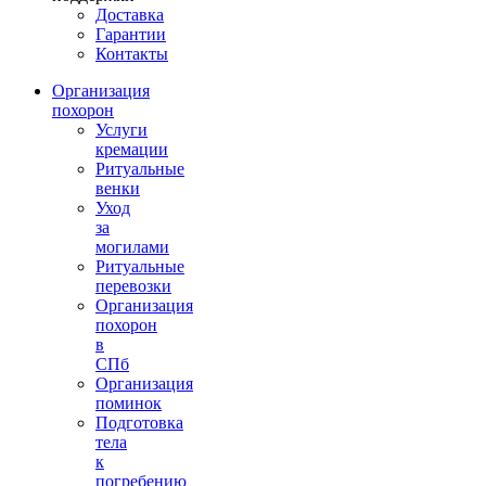
Доставка
Гарантии
Контакты
Организация
похорон
Услуги
кремации
Ритуальные
венки
Уход
за
могилами
Ритуальные
перевозки
Организация
похорон
в
СПб
Организация
поминок
Подготовка
тела
к
погребению