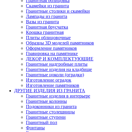
Гранитная облицовка
Скамейки из гранита
Гранитные столики и скамейки
Лампады из гранита
Вазы из гранита
Гранитная брусчатка
Крошка гранитная
Плиты облицовочные
Образцы 3D моделей памятников
Оформление памятников
Гравировка на памятнике
ДЕКОР И КОМПЛЕКТУЮЩИЕ
Гранитные надгробные плиты
Гранитные изделия на кладбище
Гранитные цоколи (оградки)
Изготовление оградок
Изготовление памятников
ДРУГИЕ ИЗДЕЛИЯ ИЗ ГРАНИТА
Гранитные изделия в интерьере
Гранитные колонны
Подоконники из гранита
Гранитные столешницы
Гранитные ступени
Гранитный пол
Фонтаны