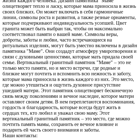
жизни каждого человека. Дизайн памятника "Маме"
олицетворяет тепло и ласку, которые мама приносила в жизнь
своих близких. Он может включать в себя гармоничные
линии, символы роста и развития, а также резные орнаменты,
которые подчеркивают индивидуальность усопшей. Цвет
гранита может быть выбран так, чтобы он максимально
соответствовал памяти о вашей маме. Символы веры,
доброты, заботы и любви, часто встречающиеся на
ритуальных изделиях, могут быть уместно включены в дизайн
памятника "Маме". Они создадут атмосферу умиротворения и
связи с духовными ценностями, которые мать придала своей
семье. Вертикальный гранитный памятник "Маме" – это не
только место памяти, но и место встречи, где родные и
близкие могут почтить и вспомнить всю нежность и заботу,
которые мама приносила в жизнь каждого из них. Это место,
где можно утешиться и ощутить духовное присутствие
ушедшей матери. Этот памятник олицетворяет бесконечную
связь между поколениями и вечное наследие, которое матери
оставляют своим детям. В нем переплетаются воспоминания,
гордость и благодарность, которые всегда будут жить в
сердцах тех, кто любил и уважал свою маму. Этот
вертикальный гранитный памятник – это место, где можно
почтить память мамы, сохранить ее вечное влияние и
подарить ей часть своего внимания и заботы.
Наши контакты: