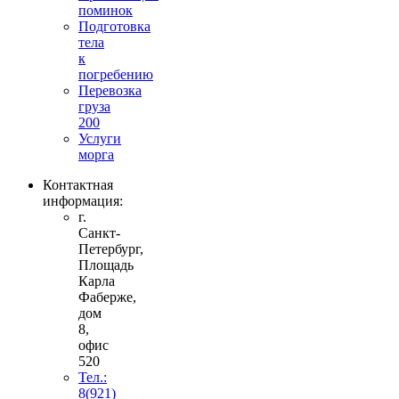
поминок
Подготовка
тела
к
погребению
Перевозка
груза
200
Услуги
морга
Контактная
информация:
г.
Санкт-
Петербург,
Площадь
Карла
Фаберже,
дом
8,
офис
520
Тел.:
8(921)