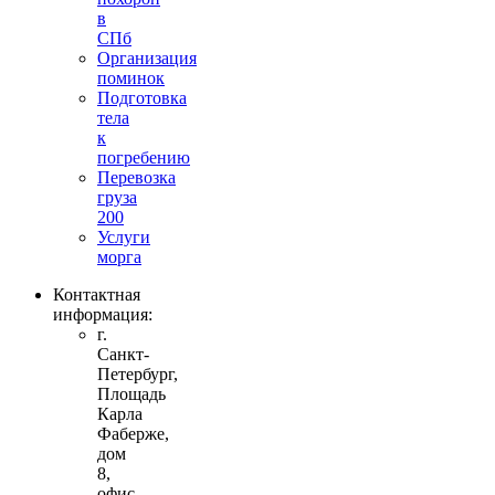
в
СПб
Организация
поминок
Подготовка
тела
к
погребению
Перевозка
груза
200
Услуги
морга
Контактная
информация:
г.
Санкт-
Петербург,
Площадь
Карла
Фаберже,
дом
8,
офис