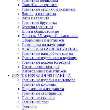
Гранитная облицовка
Скамейки из гранита
Гранитные столики и скамейки
Лампады из гранита
Вазы из гранита
Гранитная брусчатка
Крошка гранитная
Плиты облицовочные
Образцы 3D моделей памятников
Оформление памятников
Гравировка на памятнике
ДЕКОР И КОМПЛЕКТУЮЩИЕ
Гранитные надгробные плиты
Гранитные изделия на кладбище
Гранитные цоколи (оградки)
Изготовление оградок
Изготовление памятников
ДРУГИЕ ИЗДЕЛИЯ ИЗ ГРАНИТА
Гранитные изделия в интерьере
Гранитные колонны
Подоконники из гранита
Гранитные столешницы
Гранитные ступени
Гранитный пол
Фонтаны